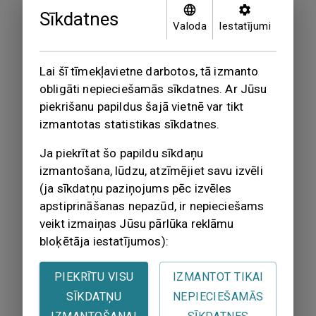
tiek nodrošināta darbaspēka uzskaitei
Sīkdatnes
nepieciešamās informācijas aprite;
Valoda
Iestatījumi
oficiālās statistikas jomā;
ar darbaspēku saistītu pētījumu
veikšanā;
Lai šī tīmekļavietne darbotos, tā izmanto
Starptautiskās Darba organizācijas
obligāti nepieciešamās sīkdatnes. Ar Jūsu
noteiktai praksei atbilstošas darbaspēka
piekrišanu papildus šajā vietnē var tikt
uzskaites un salīdzināšanas
izmantotas statistikas sīkdatnes.
nodrošināšanā;
Ja piekrītat šo papildu sīkdaņu
ārējā ekonomiskajā sadarbībā;
izmantošana, lūdzu, atzīmējiet savu izvēli
citās jomās, kur nepieciešams lietot
(ja sīkdatņu paziņojums pēc izvēles
apstiprinātus profesiju nosaukumus.
apstiprināšanas nepazūd, ir nepieciešams
veikt izmaiņas Jūsu pārlūka reklāmu
bloķētāja iestatījumos):
Tiesiskais pamatojums
Apstiprināts ar Ministru kabineta 2017. gada
PIEKRĪTU VISU
IZMANTOT TIKAI
23. maija noteikumiem
Nr. 264
“Noteikumi
SĪKDATŅU
NEPIECIEŠAMĀS
par Profesiju klasifikatoru, profesijai