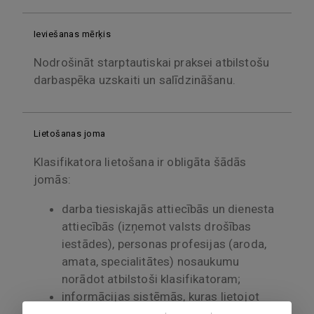
Ieviešanas mērķis
Nodrošināt starptautiskai praksei atbilstošu
darbaspēka uzskaiti un salīdzināšanu.
Lietošanas joma
Klasifikatora lietošana ir obligāta šādās
jomās:
darba tiesiskajās attiecībās un dienesta
attiecībās (izņemot valsts drošības
iestādes), personas profesijas (aroda,
amata, specialitātes) nosaukumu
norādot atbilstoši klasifikatoram;
informācijas sistēmās, kuras lietojot