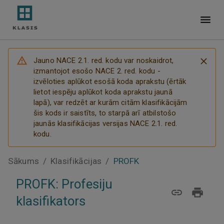
Jauno NACE 2.1. red. kodu var noskaidrot,
izmantojot esošo NACE 2. red. kodu -
izvēloties aplūkot esošā koda aprakstu (ērtāk
lietot iespēju aplūkot koda aprakstu jaunā
lapā), var redzēt ar kurām citām klasifikācijām
šis kods ir saistīts, to starpā arī atbilstošo
jaunās klasifikācijas versijas NACE 2.1. red.
kodu.
Sākums
/
Klasifikācijas
/
PROFK
PROFK: Profesiju
klasifikators