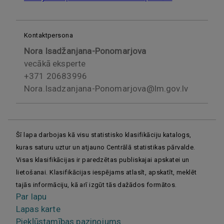
Kontaktpersona
Nora Isadžanjana-Ponomarjova
vecākā eksperte
+371 20683996
Nora.Isadzanjana-Ponomarjova@lm.gov.lv
Šī lapa darbojas kā visu statistisko klasifikāciju katalogs,
kuras saturu uztur un atjauno Centrālā statistikas pārvalde.
Visas klasifikācijas ir paredzētas publiskajai apskatei un
lietošanai. Klasifikācijas iespējams atlasīt, apskatīt, meklēt
tajās informāciju, kā arī izgūt tās dažādos formātos.
Par lapu
Lapas karte
Piekļūstamības paziņojums